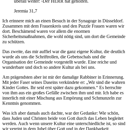
überall weiter: ›Der HERR hat geholfen.
Jeremia 31,7
Ich erinnere mich an einen Besuch in der Synagoge in Düsseldorf.
Zusammen mit dem Frauenkreis und den Puzzle Frauen waren wir
dort. Beschämend waren vor allem die enormen
Sicherheitsmaßnahmen, die wohl nötig sind, um dort die Gemeinde
zu schützen.
Das zweite, das mir auffiel war die ganz eigene Kultur, die deutlich
wurde als uns die Schriftrollen, die Gebetsschals und die
Organisation der Gemeinde vorgestellt wurde. Eine reiche und
wunderbare und doch so andere Kultur als bei uns.
Am prägendsten aber ist mir der damalige Rabbiner in Erinnerung.
Mit jeder Faser seines Daseins verkündete er: „Wir sind die wahren
Kinder Gottes. Ihr seid erst später dazu gekommen.“ Es herrschte
von ihm aus ein großes Gefälle zwischen ihm und mir. Ich habe es
innerlich mit einer Mischung aus Empörung und Schmunzeln zur
Kenntnis genommen.
Was ich aber damals auch dachte, war der Gedanke: Wie schön,
dass Juden und Christen beide von Gott durch das Leben begleitet
werden. Auch wenn unsere Kultur eine unterschiedliche ist, so sind
wir vereint in dem Jubel über Gott und in der Dankbarkeit