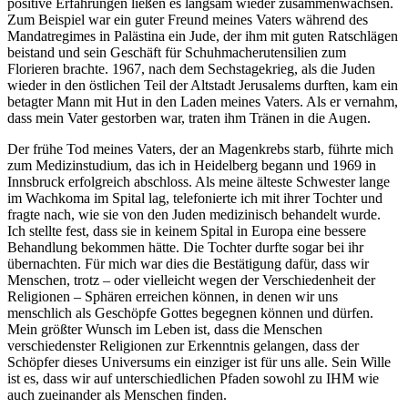
positive Erfahrungen ließen es langsam wieder zusammenwachsen.
Zum Beispiel war ein guter Freund meines Vaters während des
Mandatregimes in Palästina ein Jude, der ihm mit guten Ratschlägen
beistand und sein Geschäft für Schuhmacherutensilien zum
Florieren brachte. 1967, nach dem Sechstagekrieg, als die Juden
wieder in den östlichen Teil der Altstadt Jerusalems durften, kam ein
betagter Mann mit Hut in den Laden meines Vaters. Als er vernahm,
dass mein Vater gestorben war, traten ihm Tränen in die Augen.
Der frühe Tod meines Vaters, der an Magenkrebs starb, führte mich
zum Medizinstudium, das ich in Heidelberg begann und 1969 in
Innsbruck erfolgreich abschloss. Als meine älteste Schwester lange
im Wachkoma im Spital lag, telefonierte ich mit ihrer Tochter und
fragte nach, wie sie von den Juden medizinisch behandelt wurde.
Ich stellte fest, dass sie in keinem Spital in Europa eine bessere
Behandlung bekommen hätte. Die Tochter durfte sogar bei ihr
übernachten. Für mich war dies die Bestätigung dafür, dass wir
Menschen, trotz – oder vielleicht wegen der Verschiedenheit der
Religionen – Sphären erreichen können, in denen wir uns
menschlich als Geschöpfe Gottes begegnen können und dürfen.
Mein größter Wunsch im Leben ist, dass die Menschen
verschiedenster Religionen zur Erkenntnis gelangen, dass der
Schöpfer dieses Universums ein einziger ist für uns alle. Sein Wille
ist es, dass wir auf unterschiedlichen Pfaden sowohl zu IHM wie
auch zueinander als Menschen finden.