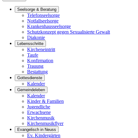
Seelsorge & Beratung
Telefonseelsorge
Notfallseelsorge
Krankenhausseelsorge
Schutzkonzept gegen Sexualisierte Gewalt
Diakonie
Lebensschritte
Kircheneintritt
Taufe
Konfirmation
Trauung
Bestattung
Gottesdienste
Kalender
Gemeindeleben
Kalender
Kinder & Familien
Jugendliche
Erwachsene
Kirchenmusik
Kirchenmusikflyer
Evangelisch in Neuss
Ev. Kindergärten