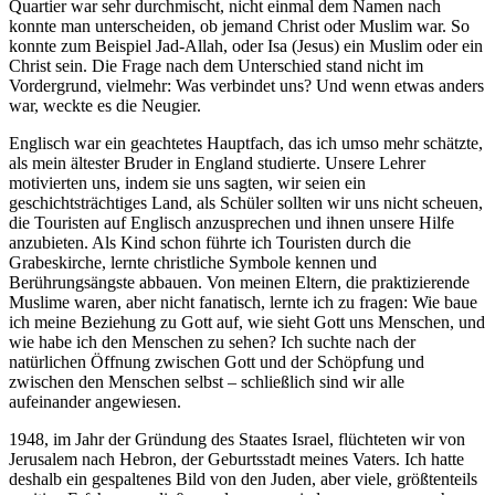
Quartier war sehr durchmischt, nicht einmal dem Namen nach
konnte man unterscheiden, ob jemand Christ oder Muslim war. So
konnte zum Beispiel Jad-Allah, oder Isa (Jesus) ein Muslim oder ein
Christ sein. Die Frage nach dem Unterschied stand nicht im
Vordergrund, vielmehr: Was verbindet uns? Und wenn etwas anders
war, weckte es die Neugier.
Englisch war ein geachtetes Hauptfach, das ich umso mehr schätzte,
als mein ältester Bruder in England studierte. Unsere Lehrer
motivierten uns, indem sie uns sagten, wir seien ein
geschichtsträchtiges Land, als Schüler sollten wir uns nicht scheuen,
die Touristen auf Englisch anzusprechen und ihnen unsere Hilfe
anzubieten. Als Kind schon führte ich Touristen durch die
Grabeskirche, lernte christliche Symbole kennen und
Berührungsängste abbauen. Von meinen Eltern, die praktizierende
Muslime waren, aber nicht fanatisch, lernte ich zu fragen: Wie baue
ich meine Beziehung zu Gott auf, wie sieht Gott uns Menschen, und
wie habe ich den Menschen zu sehen? Ich suchte nach der
natürlichen Öffnung zwischen Gott und der Schöpfung und
zwischen den Menschen selbst – schließlich sind wir alle
aufeinander angewiesen.
1948, im Jahr der Gründung des Staates Israel, flüchteten wir von
Jerusalem nach Hebron, der Geburtsstadt meines Vaters. Ich hatte
deshalb ein gespaltenes Bild von den Juden, aber viele, größtenteils