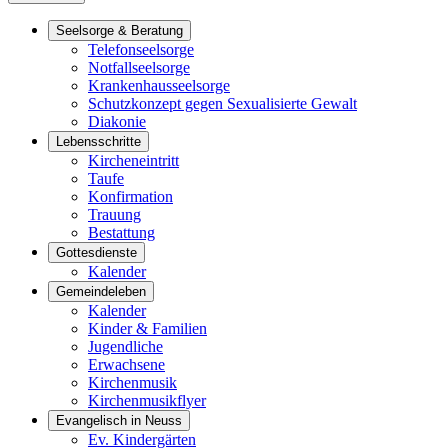
Seelsorge & Beratung
Telefonseelsorge
Notfallseelsorge
Krankenhausseelsorge
Schutzkonzept gegen Sexualisierte Gewalt
Diakonie
Lebensschritte
Kircheneintritt
Taufe
Konfirmation
Trauung
Bestattung
Gottesdienste
Kalender
Gemeindeleben
Kalender
Kinder & Familien
Jugendliche
Erwachsene
Kirchenmusik
Kirchenmusikflyer
Evangelisch in Neuss
Ev. Kindergärten