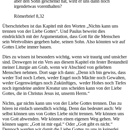
aber den Sohn geschenkt hat, wird er uns dann noch
irgendetwas vorenthalten?
Römerbrief 8,32
Überschrieben ist das Kapitel mit den Worten „Nichts kann uns
trennen von der Liebe Gottes“. Und Paulus beweist dies
eindrücklich mit der Argumentation, dass Gott für die Menschen
sein Wertvollstes gegeben habe, seinen Sohn. Also könnten wir auf
Gottes Liebe immer bauen.
Dies zu wissen ist besonders wichtig, wenn wir traurig und unsicher
sind. Deswegen ist ein Vers aus diesem Kapitel ein fester Bestandteil
meiner Liturgie am Grab, wenn wir Abschied von geliebten
Menschen nehmen. Dort sage ich dann: „Denn ich bin gewiss, dass
weder Tod noch Leben, weder Engel noch Mächte noch Gewalten,
weder Gegenwärtiges noch Zukünftiges, weder Hohes noch Tiefes
noch irgendeine andere Kreatur uns scheiden kann von der Liebe
Gottes, die in Christus Jesus ist, unserm Herrn.“
Nichts, gar nichts kann uns von der Liebe Gottes trennen. Das zu
hören ist einfach unendlich wichtig. Denn das bedeutet auch: Wir
selbst können uns von Gottes Liebe nicht trennen. Wir können uns
von Gott abwenden. Wir können einen eigenen Weg gehen. Wir
können sagen: „Gott ist mir egal.“ Oder „Gott gibt es nicht.“
Dennoch werden wir damit die Liebe Gottes zu uns in keinerlei