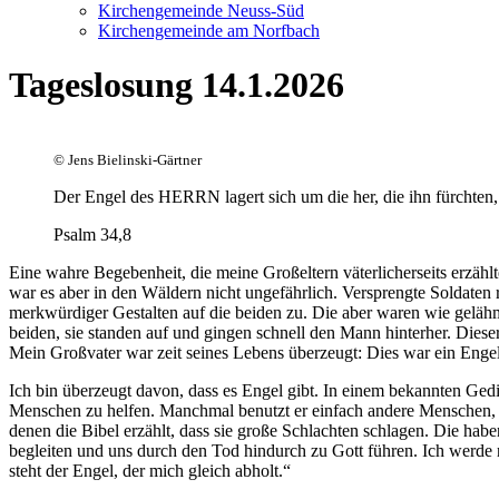
Kirchengemeinde Neuss-Süd
Kirchengemeinde am Norfbach
Tageslosung 14.1.2026
©
Jens Bielinski-Gärtner
Der Engel des HERRN lagert sich um die her, die ihn fürchten, 
Psalm 34,8
Eine wahre Begebenheit, die meine Großeltern väterlicherseits erzä
war es aber in den Wäldern nicht ungefährlich. Versprengte Soldate
merkwürdiger Gestalten auf die beiden zu. Die aber waren wie gelähm
beiden, sie standen auf und gingen schnell den Mann hinterher. Dies
Mein Großvater war zeit seines Lebens überzeugt: Dies war ein Engel,
Ich bin überzeugt davon, dass es Engel gibt. In einem bekannten Gedi
Menschen zu helfen. Manchmal benutzt er einfach andere Menschen, di
denen die Bibel erzählt, dass sie große Schlachten schlagen. Die hab
begleiten und uns durch den Tod hindurch zu Gott führen. Ich werde ni
steht der Engel, der mich gleich abholt.“