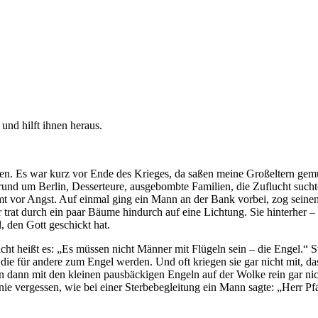
und hilft ihnen heraus.
hlten. Es war kurz vor Ende des Krieges, da saßen meine Großeltern ge
n rund um Berlin, Desserteure, ausgebombte Familien, die Zuflucht su
t vor Angst. Auf einmal ging ein Mann an der Bank vorbei, zog seinen 
er trat durch ein paar Bäume hindurch auf eine Lichtung. Sie hinterh
 den Gott geschickt hat.
cht heißt es: „Es müssen nicht Männer mit Flügeln sein – die Engel.“ S
e für andere zum Engel werden. Und oft kriegen sie gar nicht mit, das
en dann mit den kleinen pausbäckigen Engeln auf der Wolke rein gar ni
e vergessen, wie bei einer Sterbebegleitung ein Mann sagte: „Herr Pfarr