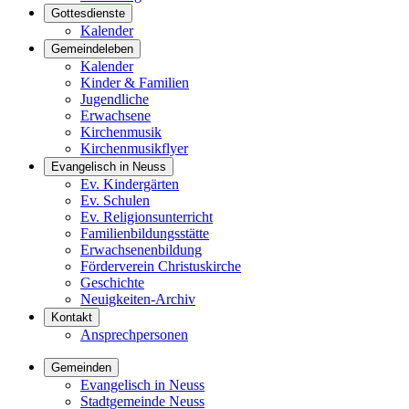
Gottesdienste
Kalender
Gemeindeleben
Kalender
Kinder & Familien
Jugendliche
Erwachsene
Kirchenmusik
Kirchenmusikflyer
Evangelisch in Neuss
Ev. Kindergärten
Ev. Schulen
Ev. Religionsunterricht
Familienbildungsstätte
Erwachsenenbildung
Förderverein Christuskirche
Geschichte
Neuigkeiten-Archiv
Kontakt
Ansprechpersonen
Gemeinden
Evangelisch in Neuss
Stadtgemeinde Neuss