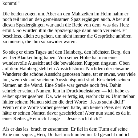
kommt!"
Die beiden zogen um. Aber an den Mahlzeiten im Heim nahm er
noch teil und an den gemeinsamen Spaziergängen auch. Aber auf
diesen Spaziergängen war auch die Rede von dem, was das Herz
erfüllt. So wurden ihm die Spaziergänge dann auch verleidet. Er
beschloss, allein zu gehen, um nicht immer die Gespräche anhören
zu müssen, die ihm so zuwider waren.
So stieg er eines Tages auf den Hainberg, den höchsten Berg, den
wir bei Blankenburg haben. Von seiner Höhe hat man eine
wundervolle Aussicht auf die bewaldeten Kuppen ringsum. Oben
auf dem Hainberg steht ein Aussichtsturm. Nachdem der einsame
Wanderer die schöne Aussicht genossen hatte, tat er etwas, was viele
tun, wenn sie auf so einem Aussichtspunkt sind. Er schrieb seinen
Namen an die Wand. Eine Stelle war gerade noch frei. Dahin
schrieb er seinen Namen, fein in Druckbuchstaben — ich habe es
selber später gesehen. Da, wie er fertig ist, erschrickt er. Unmittelbar
hinter seinem Namen stehen die drei Worte: „Jesus sucht dich!”
Wenn er die Worte vorher gesehen hätte, um keinen Preis der Welt
hätte er seinen Namen davor geschrieben! Aber nun stand es da in
einer Reihe: „Heinrich Lange — Jesus sucht dich!"
Als er das las, brach er zusammen. Er fiel in dem Turm auf seine
Knie und sagte: „Herr, Du hast mich unten im Tal gesucht und ich