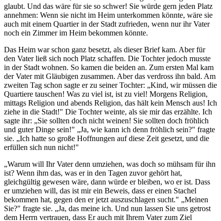
glaubt. Und das wäre für sie so schwer! Sie würde gern jeden Platz
annehmen: Wenn sie nicht im Heim unterkommen könnte, wäre sie
auch mit einem Quartier in der Stadt zufrieden, wenn nur ihr Vater
noch ein Zimmer im Heim bekommen könnte.
Das Heim war schon ganz besetzt, als dieser Brief kam. Aber für
den Vater ließ sich noch Platz schaffen. Die Tochter jedoch musste
in der Stadt wohnen. So kamen die beiden an. Zum ersten Mal kam
der Vater mit Gläubigen zusammen. Aber das verdross ihn bald. Am
zweiten Tag schon sagte er zu seiner Tochter: „Kind, wir müssen die
Quartiere tauschen! Was zu viel ist, ist zu viel! Morgens Religion,
mittags Religion und abends Religion, das hält kein Mensch aus! Ich
ziehe in die Stadt!" Die Tochter weinte, als sie mir das erzählte. Ich
sagte ihr: „Sie sollten doch nicht weinen! Sie sollten doch fröhlich
und guter Dinge sein!" „Ja, wie kann ich denn fröhlich sein?" fragte
sie. „Ich hatte so große Hoffnungen auf diese Zeit gesetzt, und die
erfüllen sich nun nicht!"
„Warum will Ihr Vater denn umziehen, was doch so mühsam für ihn
ist? Wenn ihm das, was er in den Tagen zuvor gehört hat,
gleichgültig gewesen wäre, dann würde er bleiben, wo er ist. Dass
er umziehen will, das ist mir ein Beweis, dass er einen Stachel
bekommen hat, gegen den er jetzt auszuschlagen sucht." „Meinen
Sie?" fragte sie. „Ja, das meine ich. Und nun lassen Sie uns getrost
dem Herrn vertrauen, dass Er auch mit Ihrem Vater zum Ziel