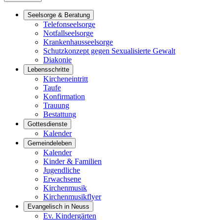
Seelsorge & Beratung
Telefonseelsorge
Notfallseelsorge
Krankenhausseelsorge
Schutzkonzept gegen Sexualisierte Gewalt
Diakonie
Lebensschritte
Kircheneintritt
Taufe
Konfirmation
Trauung
Bestattung
Gottesdienste
Kalender
Gemeindeleben
Kalender
Kinder & Familien
Jugendliche
Erwachsene
Kirchenmusik
Kirchenmusikflyer
Evangelisch in Neuss
Ev. Kindergärten