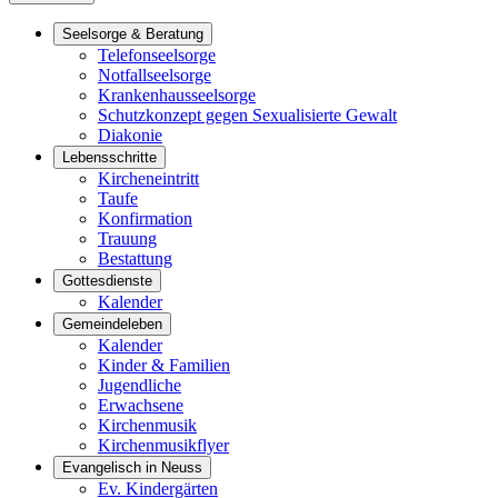
Seelsorge & Beratung
Telefonseelsorge
Notfallseelsorge
Krankenhausseelsorge
Schutzkonzept gegen Sexualisierte Gewalt
Diakonie
Lebensschritte
Kircheneintritt
Taufe
Konfirmation
Trauung
Bestattung
Gottesdienste
Kalender
Gemeindeleben
Kalender
Kinder & Familien
Jugendliche
Erwachsene
Kirchenmusik
Kirchenmusikflyer
Evangelisch in Neuss
Ev. Kindergärten