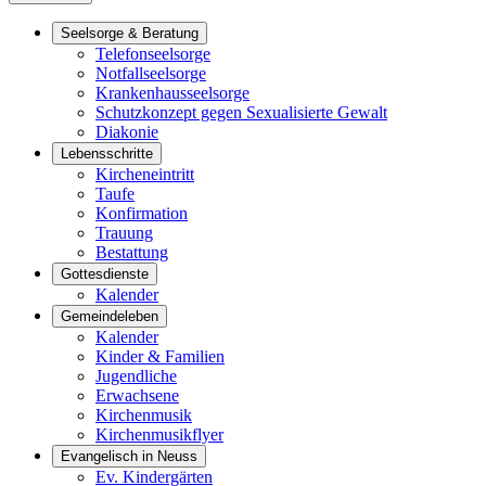
Seelsorge & Beratung
Telefonseelsorge
Notfallseelsorge
Krankenhausseelsorge
Schutzkonzept gegen Sexualisierte Gewalt
Diakonie
Lebensschritte
Kircheneintritt
Taufe
Konfirmation
Trauung
Bestattung
Gottesdienste
Kalender
Gemeindeleben
Kalender
Kinder & Familien
Jugendliche
Erwachsene
Kirchenmusik
Kirchenmusikflyer
Evangelisch in Neuss
Ev. Kindergärten