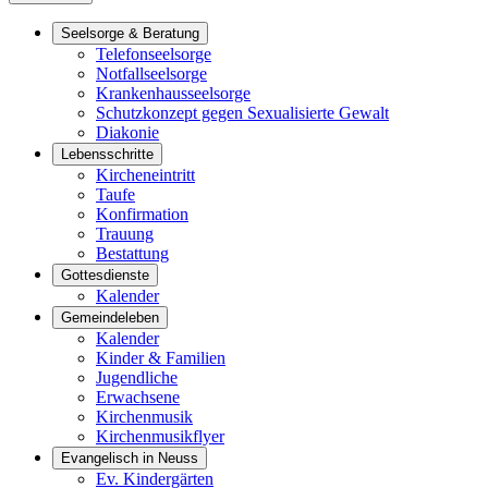
Seelsorge & Beratung
Telefonseelsorge
Notfallseelsorge
Krankenhausseelsorge
Schutzkonzept gegen Sexualisierte Gewalt
Diakonie
Lebensschritte
Kircheneintritt
Taufe
Konfirmation
Trauung
Bestattung
Gottesdienste
Kalender
Gemeindeleben
Kalender
Kinder & Familien
Jugendliche
Erwachsene
Kirchenmusik
Kirchenmusikflyer
Evangelisch in Neuss
Ev. Kindergärten