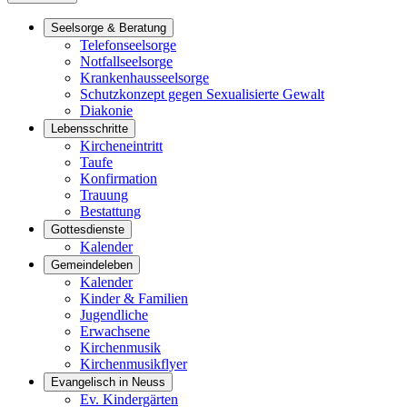
Seelsorge & Beratung
Telefonseelsorge
Notfallseelsorge
Krankenhausseelsorge
Schutzkonzept gegen Sexualisierte Gewalt
Diakonie
Lebensschritte
Kircheneintritt
Taufe
Konfirmation
Trauung
Bestattung
Gottesdienste
Kalender
Gemeindeleben
Kalender
Kinder & Familien
Jugendliche
Erwachsene
Kirchenmusik
Kirchenmusikflyer
Evangelisch in Neuss
Ev. Kindergärten