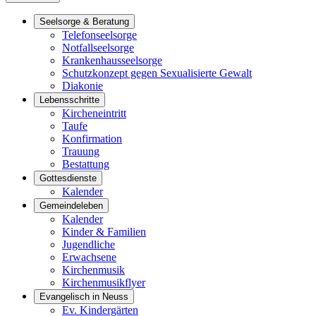
Seelsorge & Beratung
Telefonseelsorge
Notfallseelsorge
Krankenhausseelsorge
Schutzkonzept gegen Sexualisierte Gewalt
Diakonie
Lebensschritte
Kircheneintritt
Taufe
Konfirmation
Trauung
Bestattung
Gottesdienste
Kalender
Gemeindeleben
Kalender
Kinder & Familien
Jugendliche
Erwachsene
Kirchenmusik
Kirchenmusikflyer
Evangelisch in Neuss
Ev. Kindergärten