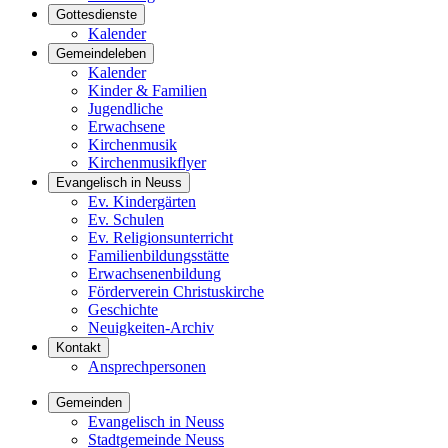
Gottesdienste
Kalender
Gemeindeleben
Kalender
Kinder & Familien
Jugendliche
Erwachsene
Kirchenmusik
Kirchenmusikflyer
Evangelisch in Neuss
Ev. Kindergärten
Ev. Schulen
Ev. Religionsunterricht
Familienbildungsstätte
Erwachsenenbildung
Förderverein Christuskirche
Geschichte
Neuigkeiten-Archiv
Kontakt
Ansprechpersonen
Gemeinden
Evangelisch in Neuss
Stadtgemeinde Neuss