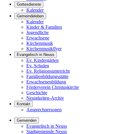
Gottesdienste
Kalender
Gemeindeleben
Kalender
Kinder & Familien
Jugendliche
Erwachsene
Kirchenmusik
Kirchenmusikflyer
Evangelisch in Neuss
Ev. Kindergärten
Ev. Schulen
Ev. Religionsunterricht
Familienbildungsstätte
Erwachsenenbildung
Förderverein Christuskirche
Geschichte
Neuigkeiten-Archiv
Kontakt
Ansprechpersonen
Gemeinden
Evangelisch in Neuss
Stadtgemeinde Neuss