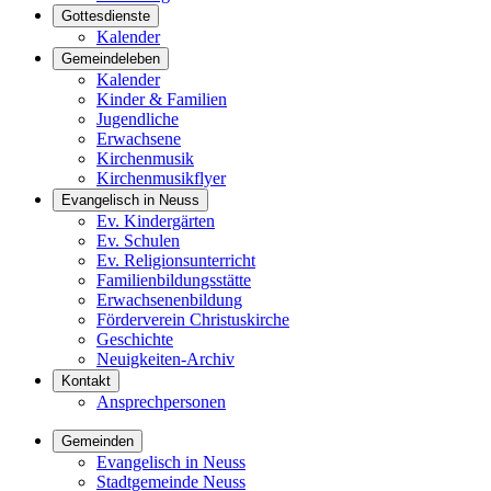
Gottesdienste
Kalender
Gemeindeleben
Kalender
Kinder & Familien
Jugendliche
Erwachsene
Kirchenmusik
Kirchenmusikflyer
Evangelisch in Neuss
Ev. Kindergärten
Ev. Schulen
Ev. Religionsunterricht
Familienbildungsstätte
Erwachsenenbildung
Förderverein Christuskirche
Geschichte
Neuigkeiten-Archiv
Kontakt
Ansprechpersonen
Gemeinden
Evangelisch in Neuss
Stadtgemeinde Neuss