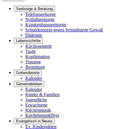
Seelsorge & Beratung
Telefonseelsorge
Notfallseelsorge
Krankenhausseelsorge
Schutzkonzept gegen Sexualisierte Gewalt
Diakonie
Lebensschritte
Kircheneintritt
Taufe
Konfirmation
Trauung
Bestattung
Gottesdienste
Kalender
Gemeindeleben
Kalender
Kinder & Familien
Jugendliche
Erwachsene
Kirchenmusik
Kirchenmusikflyer
Evangelisch in Neuss
Ev. Kindergärten