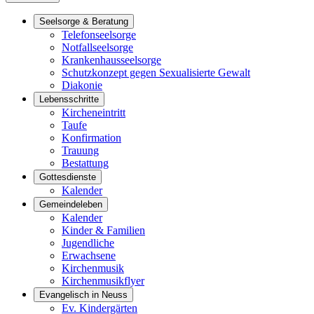
Seelsorge & Beratung
Telefonseelsorge
Notfallseelsorge
Krankenhausseelsorge
Schutzkonzept gegen Sexualisierte Gewalt
Diakonie
Lebensschritte
Kircheneintritt
Taufe
Konfirmation
Trauung
Bestattung
Gottesdienste
Kalender
Gemeindeleben
Kalender
Kinder & Familien
Jugendliche
Erwachsene
Kirchenmusik
Kirchenmusikflyer
Evangelisch in Neuss
Ev. Kindergärten