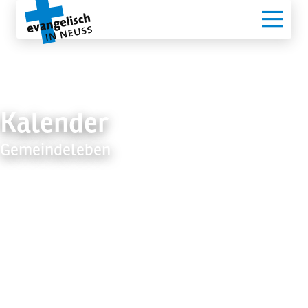
Navigation überspringen
Navigati
Gemeinden
Kalender
:
Seelsorge & Beratung
Gemeindeleben
Lebensschritte
Gottesdienste
Gemeindeleben