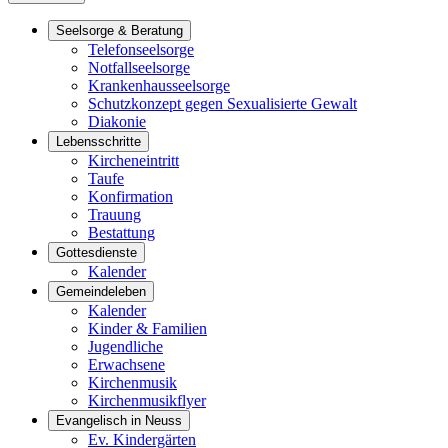
Seelsorge & Beratung
Telefonseelsorge
Notfallseelsorge
Krankenhausseelsorge
Schutzkonzept gegen Sexualisierte Gewalt
Diakonie
Lebensschritte
Kircheneintritt
Taufe
Konfirmation
Trauung
Bestattung
Gottesdienste
Kalender
Gemeindeleben
Kalender
Kinder & Familien
Jugendliche
Erwachsene
Kirchenmusik
Kirchenmusikflyer
Evangelisch in Neuss
Ev. Kindergärten