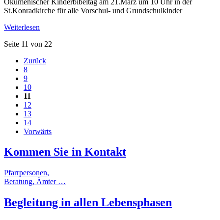
Ökumenischer Kinderbibeltag am 21.März um 10 Uhr in der
St.Konradkirche für alle Vorschul- und Grundschulkinder
Weiterlesen
Seite 11 von 22
Zurück
8
9
10
11
12
13
14
Vorwärts
Kommen Sie in
Kontakt
Pfarrpersonen,
Beratung, Ämter …
Begleitung
in allen
Lebensphasen